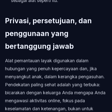
sebagai alat seperti itu.
Privasi, persetujuan, dan
penggunaan yang
bertanggung jawab
Alat pemantauan layak digunakan dalam
hubungan yang penuh kepercayaan dan, jika
menyangkut anak, dalam kerangka pengasuhan.
Pendekatan paling sehat adalah yang terbuka:
bicarakan dengan keluarga Anda mengapa Anda
mengawasi aktivitas online, fokus pada
keselamatan dan ketenangan, bukan untuk