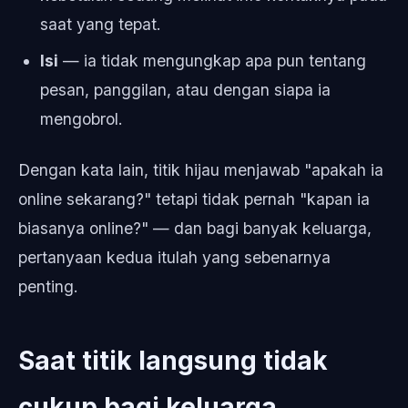
saat yang tepat.
Isi
— ia tidak mengungkap apa pun tentang
pesan, panggilan, atau dengan siapa ia
mengobrol.
Dengan kata lain, titik hijau menjawab "apakah ia
online sekarang?" tetapi tidak pernah "kapan ia
biasanya online?" — dan bagi banyak keluarga,
pertanyaan kedua itulah yang sebenarnya
penting.
Saat titik langsung tidak
cukup bagi keluarga