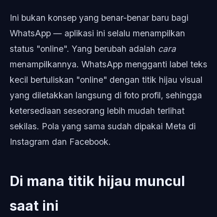
Ini bukan konsep yang benar-benar baru bagi
WhatsApp — aplikasi ini selalu menampilkan
status "online". Yang berubah adalah
cara
menampilkannya. WhatsApp mengganti label teks
kecil bertuliskan "online" dengan titik hijau visual
yang diletakkan langsung di foto profil, sehingga
ketersediaan seseorang lebih mudah terlihat
sekilas. Pola yang sama sudah dipakai Meta di
Instagram dan Facebook.
Di mana titik hijau muncul
saat ini