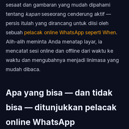
sesaat dan gambaran yang mudah dipahami
tentang
kapan
seseorang cenderung aktif —
persis itulah yang dirancang untuk diisi oleh
sebuah
pelacak online WhatsApp seperti When
.
Alih-alih meminta Anda menatap layar, ia
mencatat sesi online dan offline dari waktu ke
waktu dan mengubahnya menjadi linimasa yang
mudah dibaca.
Apa yang bisa — dan tidak
bisa — ditunjukkan pelacak
online WhatsApp