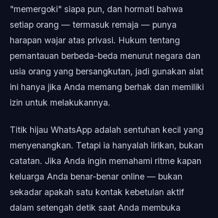
"memergoki" siapa pun, dan hormati bahwa
setiap orang — termasuk remaja — punya
harapan wajar atas privasi. Hukum tentang
pemantauan berbeda-beda menurut negara dan
usia orang yang bersangkutan, jadi gunakan alat
ini hanya jika Anda memang berhak dan memiliki
izin untuk melakukannya.
Titik hijau WhatsApp adalah sentuhan kecil yang
menyenangkan. Tetapi ia hanyalah lirikan, bukan
catatan. Jika Anda ingin memahami ritme kapan
keluarga Anda benar-benar online — bukan
sekadar apakah satu kontak kebetulan aktif
dalam setengah detik saat Anda membuka