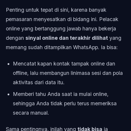
Penting untuk tepat di sini, karena banyak
pemasaran menyesatkan di bidang ini. Pelacak
online yang bertanggung jawab hanya bekerja
dengan
sinyal online dan terakhir dilihat
yang
memang sudah ditampilkan WhatsApp. Ia bisa:
Mencatat kapan kontak tampak online dan
offline, lalu membangun linimasa sesi dan pola
aktivitas dari data itu.
Memberi tahu Anda saat ia mulai online,
sehingga Anda tidak perlu terus memeriksa
secara manual.
Sama pentingnya, inilah yang
tidak bisa
ia