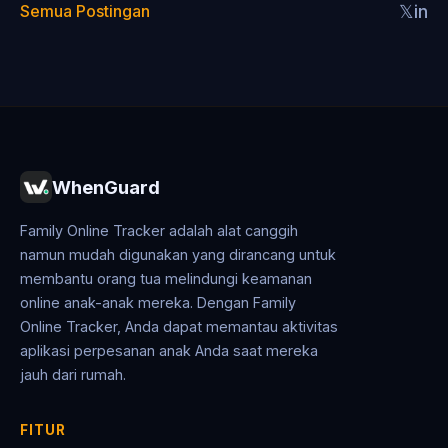
Semua Postingan
𝕏
in
WhenGuard
Family Online Tracker adalah alat canggih
namun mudah digunakan yang dirancang untuk
membantu orang tua melindungi keamanan
online anak-anak mereka. Dengan Family
Online Tracker, Anda dapat memantau aktivitas
aplikasi perpesanan anak Anda saat mereka
jauh dari rumah.
FITUR