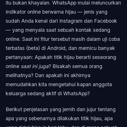
itu bukan khayalan. WhatsApp mulai meluncurkan
indikator online berwarna hijau — jenis yang
sudah Anda kenal dari Instagram dan Facebook
— yang menyala saat sebuah kontak sedang
online. Saat ini fitur tersebut masih dalam uji coba
terbatas (beta) di Android, dan memicu banyak
pertanyaan: Apakah titik hijau berarti seseorang
online
saat ini juga
? Bisakah semua orang
melihatnya? Dan apakah ini akhirnya
memudahkan kita mengetahui kapan anggota
keluarga sedang aktif di WhatsApp?
Berikut penjelasan yang jernih dan jujur tentang
apa yang sebenarnya dilakukan titik hijau, apa