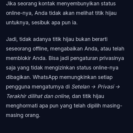
Jika seorang kontak menyembunyikan status
online-nya, Anda tidak akan melihat titik hijau
untuknya, sesibuk apa pun ia.
Jadi, tidak adanya titik hijau bukan berarti
seseorang offline, mengabaikan Anda, atau telah
memblokir Anda. Bisa jadi pengaturan privasinya
saja yang tidak mengizinkan status online-nya
dibagikan. WhatsApp memungkinkan setiap
pengguna mengaturnya di
Setelan → Privasi →
Terakhir dilihat dan online
, dan titik hijau
menghormati apa pun yang telah dipilih masing-
masing orang.