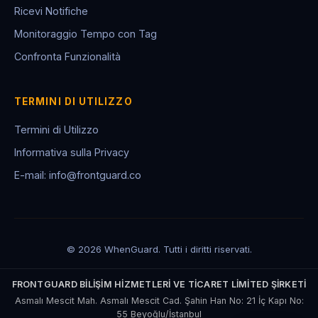
Ricevi Notifiche
Monitoraggio Tempo con Tag
Confronta Funzionalità
TERMINI DI UTILIZZO
Termini di Utilizzo
Informativa sulla Privacy
E-mail: info@frontguard.co
© 2026 WhenGuard. Tutti i diritti riservati.
FRONTGUARD BİLİŞİM HİZMETLERİ VE TİCARET LİMİTED ŞİRKETİ
Asmalı Mescit Mah. Asmalı Mescit Cad. Şahin Han No: 21 İç Kapı No:
55 Beyoğlu/İstanbul