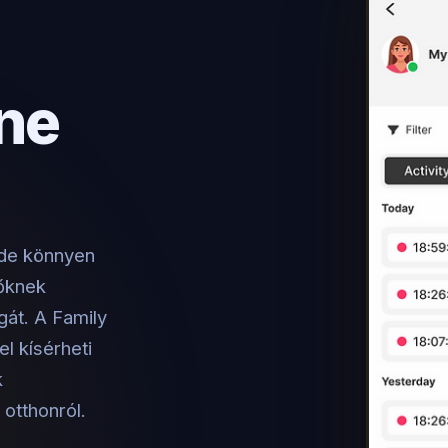
ine
 de könnyen
lőknek
át. A Family
l kísérheti
k
otthonról.