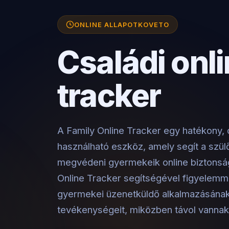
ONLINE ALLAPOTKOVETO
Családi onl
tracker
A Family Online Tracker egy hatékony,
használható eszköz, amely segít a szü
megvédeni gyermekeik online biztonság
Online Tracker segítségével figyelemme
gyermekei üzenetküldő alkalmazásána
tevékenységeit, miközben távol vannak 